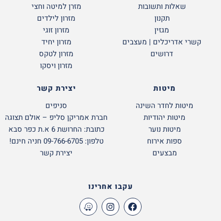
שאלות ותשובות
מזרן למיטה וחצי
תקנון
מזרון לילדים
מגזין
מזרון זוגי
קשרי אדריכלים | מעצבים
מזרון יחיד
דרושים
מזרון לטקס
מזרון ויסקו
מיטות
יצירת קשר
מיטות לחדר השינה
סניפים
מיטות יהודיות
חברת אמריקן סליפ – אולם תצוגה
מיטות נוער
כתובת: החרושת 6 א.ת כפר סבא
ספות אירוח
טלפון: 09-766-6705 חניה חינם!
מבצעים
יצירת קשר
עקבו אחרינו