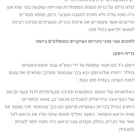
כולנו גדלנו על כרית הנוצות הפופולרית שהייתה שוקעת בצד שהראש
היה מונח עליה ולא חוזרת למצבה הטבעי
. כיום, פותחו חומרים
חדישים אשר משפרים את איכות הכרית, ומעניקים תמיכה רציפה
לצוואר ולראש בכול מנח.
לפנכם שני סוגי הכריות העיקרים המומלצים ביותר:
כרית ויסקו
ויסקו ג’ל הנו חומר שפותח על ידי נאס”א עבור אסטרונאוטים
בחלל.
ייחודו של
הויסקו הוא בכך שהחומר מתרכך ומתאים את עצמו
למנח השינה בעזרת חום הגוף.
האלסטיות של החומר מאפשרת תמיכה מקסימלית לכול קעור וקימור
של הגוף והנה אידיאלית לסובלים מכאבי גב, צוואר וכתפיים.
היתרון הגדול בכריות העשויות מויסקו הנו בכך שהחומר זוכר ועוטף את
צורת הראש והצוואר. כאשר נחליף תנוחת שינה ונזיז את הראש לצד
אחר של הכרית, החלק הקודם שבו הראש היה מונח יחזור לצורתו
הטבעית.