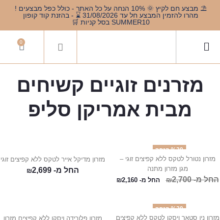
⛱️ מבצע חם לקיץ 🌞 10% הנחה על כל האתר - כולל כפל מבצעים !
מהרו להזמין המבצע חל עד 31/08/2026 ⌛️ - בהזנת קוד קופון
SUMMER10 בסל קניות 🛒
0
מזרנים זוגיים קשיחים
מבית אמריקן סליפ
%20 הנחה
מזרון נטורל לטקס ללא קפיצים זוגי –
מזרון מדיקל אייר לטקס ללא קפיצים זוגי
מגן מזרון מתנה
החל מ-
2,699
₪
החל מ-
2,700
₪
החל מ-
2,160
₪
%20 הנחה
מזרון ניו סטאר ויסקו לטקס ללא קפיצים
מזרון פלורידה ויסקו ללא קפיצים מזרון