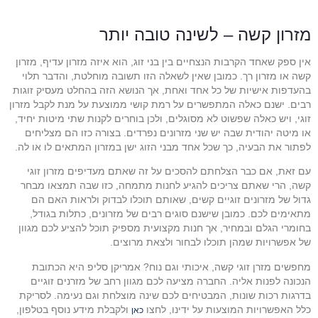
מזרון קשה – לשינה טובה יותר
אין ספק שאחד הקרבות הנצחיים בין בני זוג, הוא איזה מזרון עדיף, מזרון
קשה או מזרון רך. כמובן שאין לשאלה הזו תשובה מוחלטת, והדבר תלוי
בהעדפות אישיות של כל אחד ואחת, אך הנושא הזה בהחלט מעסיק זוגות
רבים. ישנם כאלה המתפשרים על רמת קושי ממוצעת על מנת לקבל מזרון
זוגי, ויש כאלה שפשוט לא מסוגלים, ולכן בוחרים לקנות שתי מיטות יחיד,
או מיטה יהודית שבה יש שני מזרונים נפרדים. בצורה כזו הם מצליחים
לפתור את הבעיה, כך שכל אחד מבני הזוג ישן במזרון המתאים לו או לה.
עם זאת, אם כבר הצלחתם להסכים על זה שאתם מעדיפים מזרון זוגי
קשה, הרי שאתם צריכים להגיע לחנות מתמחה, כזו שבה תמצאו מבחר
גדול של מזרונים זוגיים קשים, שאותם תוכלו לבדוק ולראות האם הם
מתאימים לכם. כמובן שישנם סוגים רבים של מזרונים, כתלות בגודל,
בחומרי הגלם ובמחיר, אך חנות מקצועית מספיק תוכל להציע לכם מגוון
של אפשרויות שמהן תוכלו לבחור ולצאת מרוצים.
מחפשים מזרן זוגי קשה, איכותי וגם נוח? אמריקן סליפ היא הכתובת
הנכונה לפנות אליה. החברה מציעה לכם מגוון רחב של מזרנים זוגיים
בדרגות רכות שונות, המבטיחים לכם שינה מוצלחת וגם נעימה. לסריקת
כלל האפשרויות המוצעות על ידינו, לחצו
ולקבלת מידע נוסף בטלפון,
כאן