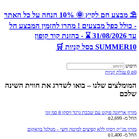
⛱️ מבצע חם לקיץ 🌞 10% הנחה על כל האתר
- כולל כפל מבצעים ! מהרו להזמין המבצע חל
עד 31/08/2026 ⌛️ - בהזנת קוד קופון
SUMMER10 בסל קניות 🛒
חיפוש
0
₪
0
עגלת קניות
המומלצים שלנו – בואו לשדרג את חווית השינה
שלכם
מזרון אריזונה פוקט עם שכבת גרנד ויסקו 8 סמ זוגי
החל מ-
2,699
₪
מזרון מג’יק ויסקו ללא קפיצים למיטה וחצי – מגולגל בוואקום
החל מ-
1,400
₪