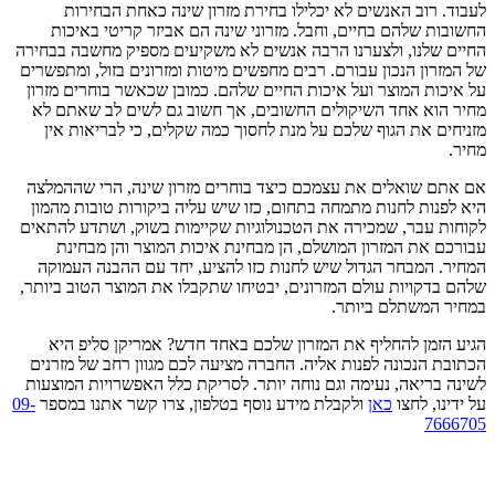
לעבוד. רוב האנשים לא יכלילו בחירת מזרון שינה כאחת הבחירות
החשובות שלהם בחיים, וחבל. מזרוני שינה הם אביזר קריטי באיכות
החיים שלנו, ולצערנו הרבה אנשים לא משקיעים מספיק מחשבה בבחירה
של המזרון הנכון עבורם. רבים מחפשים מיטות ומזרונים בזול, ומתפשרים
על איכות המוצר ועל איכות החיים שלהם. כמובן שכאשר בוחרים מזרון
מחיר הוא אחד השיקולים החשובים, אך חשוב גם לשים לב שאתם לא
מזניחים את הגוף שלכם על מנת לחסוך כמה שקלים, כי לבריאות אין
מחיר.
אם אתם שואלים את עצמכם כיצד בוחרים מזרון שינה, הרי שההמלצה
היא לפנות לחנות מתמחה בתחום, כזו שיש עליה ביקורות טובות מהמון
לקוחות עבר, שמכירה את הטכנולוגיות שקיימות בשוק, ושתדע להתאים
עבורכם את המזרון המושלם, הן מבחינת איכות המוצר והן מבחינת
המחיר. המבחר הגדול שיש לחנות כזו להציע, יחד עם ההבנה העמוקה
שלהם בדקויות עולם המזרונים, יבטיחו שתקבלו את המוצר הטוב ביותר,
במחיר המשתלם ביותר.
הגיע הזמן להחליף את המזרון שלכם באחד חדש? אמריקן סליפ היא
הכתובת הנכונה לפנות אליה. החברה מציעה לכם מגוון רחב של מזרנים
לשינה בריאה, נעימה וגם נוחה יותר. לסריקת כלל האפשרויות המוצעות
על ידינו, לחצו
כאן
ולקבלת מידע נוסף בטלפון, צרו קשר אתנו במספר
09-
7666705