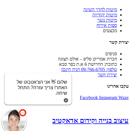
מיטות לחדר השינה
מיטות יהודיות
מיטות נוער
ספות אירוח
מבצעים
יצירת קשר
סניפים
חברת אמריקן סליפ – אולם תצוגה
כתובת: החרושת 6 א.ת כפר סבא
טלפון: 09-766-6705 חניה חינם!
יצירת קשר
שלום 👋 אני הצ'אטבוט של
עקבו אחרינו
האתר! צריך עזרה? התחל
שיחה.
Facebook
Instagram
Waze
עיצוב בנייה וקידום אדאקטיב