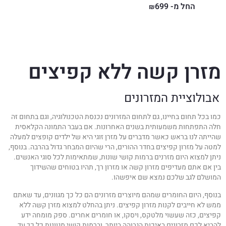
החל מ-
699
₪
מזרן קשה ללא קפיצים
אבולוציית המזרונים
כמו בכל תחום בחיינו, גם לתחום המזרונים נכנסת הטכנולוגיה, וגם בתחום זה
חלה התפתחות משמעותית בשנים האחרונות. אם בעבר התמונה הקלאסית
שהייתה לנו בראש כאשר מדברים על מזרן זוגי היא של ילדים קופצים למעלה
למטה על מזרון קפיצים בחדר ההורים, הרי שהיום המבחר גדול בהרבה. בנוסף,
ניתן למצוא היום מזרנים ברמות קושי שונות, שמתאימות לכל סוגי האנשים.
בין אם אתם מעדיפים מזרון קשה או מזרון רך, תהיו בטוחים שהשידוך
המושלם לגב שלכם נמצא שם איפשהו.
בנוסף, היום החומרים שמהם מיוצרים מזרונים הם כל כך מגוונים, עד שאתם
ממש לא חייבים לקנות מזרון קפיצים. ניתן בהחלט למצוא מזרן קשה ללא
קפיצים, כזה שעשוי מלטקס, ויסקו, או חומרים אחרים. ספק מומחה ידע
להביא לכם מזרונים באיכות הגבוהה ביותר, וברמות קושי מגוונות כל כך עד