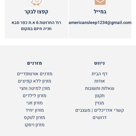
במייל
קפצו לבקר
americansleep1234@gmail.com
רח' החרושת 6 א.ת כפר סבא
חניה חינם במקום
ניווט
מזרנים
דף הבית
מזרנים אורטופדיים
אודות
מזרון ללא קפיצים
שאלות ותשובות
מזרן למיטה וחצי
תקנון
מזרון לילדים
מגזין
מזרון זוגי
קשרי אדריכלים | מעצבים
מזרון יחיד
דרושים
מזרון לטקס
מזרון ויסקו