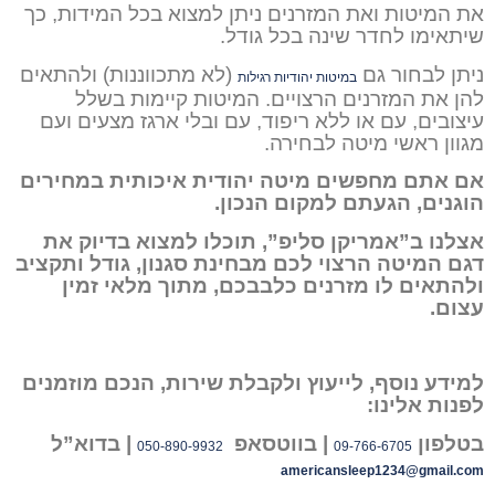
את המיטות ואת המזרנים ניתן למצוא בכל המידות, כך
שיתאימו לחדר שינה בכל גודל.
ניתן לבחור גם
(לא מתכווננות) ולהתאים
במיטות יהודיות רגילות
להן את המזרנים הרצויים. המיטות קיימות בשלל
עיצובים, עם או ללא ריפוד, עם ובלי ארגז מצעים ועם
מגוון ראשי מיטה לבחירה.
אם אתם מחפשים מיטה יהודית איכותית במחירים
הוגנים, הגעתם למקום הנכון.
אצלנו ב”אמריקן סליפ”, תוכלו למצוא בדיוק את
דגם המיטה הרצוי לכם מבחינת סגנון, גודל ותקציב
ולהתאים לו מזרנים כלבבכם, מתוך מלאי זמין
עצום.
למידע נוסף, לייעוץ ולקבלת שירות, הנכם מוזמנים
לפנות אלינו:
בטלפון
| בווטסאפ
| בדוא”ל
050-890-9932
09-766-6705
americansleep1234@gmail.com