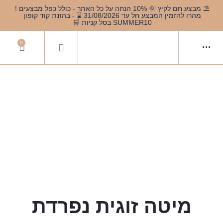
⛱️ מבצע חם לקיץ 🌞 10% הנחה על כל האתר - כולל כפל מבצעים !
מהרו להזמין המבצע חל עד 31/08/2026 ⌛️ - בהזנת קוד קופון
SUMMER10 בסל קניות 🛒
0
···
מיטה זוגית נפרדת