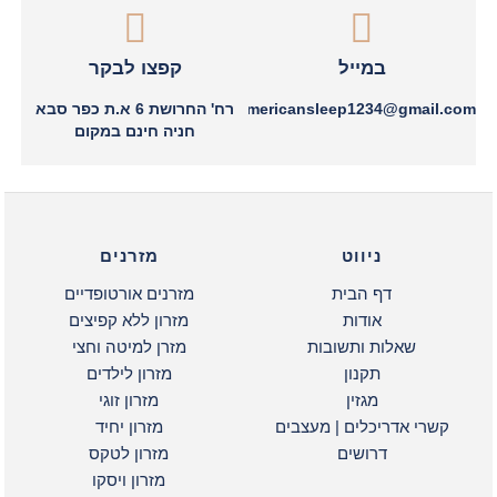
במייל
קפצו לבקר
americansleep1234@gmail.com
רח' החרושת 6 א.ת כפר סבא
חניה חינם במקום
ניווט
מזרנים
דף הבית
מזרנים אורטופדיים
אודות
מזרון ללא קפיצים
שאלות ותשובות
מזרן למיטה וחצי
תקנון
מזרון לילדים
מגזין
מזרון זוגי
קשרי אדריכלים | מעצבים
מזרון יחיד
דרושים
מזרון לטקס
מזרון ויסקו