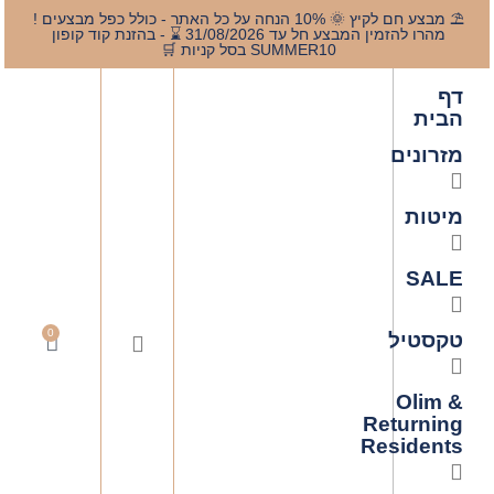
⛱️ מבצע חם לקיץ 🌞 10% הנחה על כל האתר - כולל כפל מבצעים !
מהרו להזמין המבצע חל עד 31/08/2026 ⌛️ - בהזנת קוד קופון
SUMMER10 בסל קניות 🛒
דף
הבית
מזרונים
מיטות
SALE
0
טקסטיל
Olim &
Returning
Residents