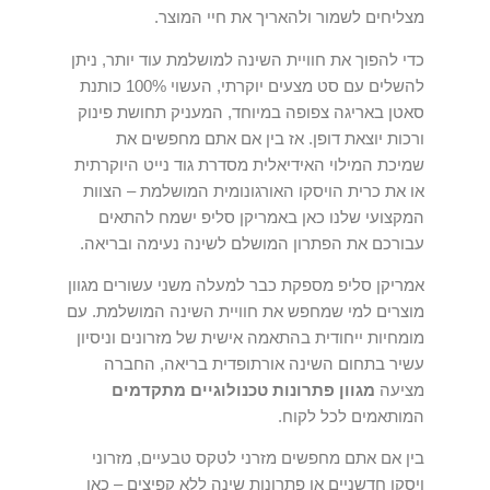
מצליחים לשמור ולהאריך את חיי המוצר.
כדי להפוך את חוויית השינה למושלמת עוד יותר, ניתן
להשלים עם סט מצעים יוקרתי, העשוי 100% כותנת
סאטן באריגה צפופה במיוחד, המעניק תחושת פינוק
ורכות יוצאת דופן. אז בין אם אתם מחפשים את
שמיכת המילוי האידיאלית מסדרת גוד נייט היוקרתית
או את כרית הויסקו האורגונומית המושלמת – הצוות
המקצועי שלנו כאן באמריקן סליפ ישמח להתאים
עבורכם את הפתרון המושלם לשינה נעימה ובריאה.
אמריקן סליפ מספקת כבר למעלה משני עשורים מגוון
מוצרים למי שמחפש את חוויית השינה המושלמת. עם
מומחיות ייחודית בהתאמה אישית של מזרונים וניסיון
עשיר בתחום השינה אורתופדית בריאה, החברה
מציעה
מגוון פתרונות טכנולוגיים מתקדמים
המותאמים לכל לקוח.
בין אם אתם מחפשים מזרני לטקס טבעיים, מזרוני
ויסקו חדשניים או פתרונות שינה ללא קפיצים – כאן