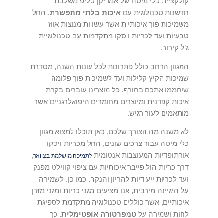
קולקציית כלי מיטה של אמריקן סליפ משלבת
חדשנות טכנולוגית עם
איכות בלתי מתפשרת
, החל
משמיכות פוך איכותיות אשר עשויות מנוצות אווז
טבעיות ועד לכריות ויסקו מתקדמות עם טכנולוגיית
ג’ל קירור.
המגוון הרחב כולל פתרונות לכל עונות השנה, מסדרת
שמיכות הקיץ קלילות ועד לשמיכות פוך פלומה
שיחממו אתכם בחורף. כל מוצרינו עוברים בקרת
איכות קפדנית ומיוצרים מחומרים היפואלרגניים אשר
מותאמים לעור רגיש.
לא משנה מה הצורך שלכם, כאן תוכלו למצוא מגוון
כלי מיטה עבור צרכים שונים, החל מכריות ויסקו
אורתופדיות המעוצבות אנטומית
,
לתמיכה מושלמת בצוואר
דרך כריות הולופייבר איכותיות עם ציפוי קווילט מפנק
ועד לכריות ייעודיות להריון והנקה. כמו כן, לשמירה
על היגיינה מירבית, אנו מציעים מגני כריות ומגני מזרן
איכותיים, אשר כוללים טכנולוגיה מתקדמת לספיגת
לחות ושמירה על
טמפרטורה אופטימלית
. כך