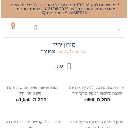
⛱️ מבצע חם לקיץ 🌞 10% הנחה על כל האתר - כולל כפל מבצעים !
מהרו להזמין המבצע חל עד 31/08/2026 ⌛️ - בהזנת קוד קופון
SUMMER10 בסל קניות 🛒
0
מזרון יחיד
/
/ מזרון יחיד
עמוד הבית
מזרנים
סינון
מזרון אנטומיק ויסקו ללא קפיצים עם
מזרון אריזונה פוקט עם שכבת גרנד
שכבת פילוטופ לפינוק מירבי יחיד
ויסקו 8 סמ יחיד
החל מ-
999
החל מ-
1,550
₪
₪
מזרון דבלין קפיצים מבודדים עם ויסקו
מזרון אריזונה פוקט עם שכבת גרנד
יחיד
לטקס 8 סמ יחיד