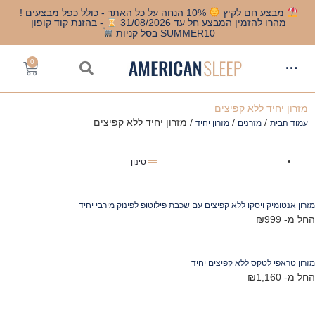
מבצע חם לקיץ
10% הנחה על כל האתר - כולל כפל מבצעים !
מהרו להזמין המבצע חל עד 31/08/2026
- בהזנת קוד קופון
SUMMER10 בסל קניות
0
···
מזרון יחיד ללא קפיצים
/
/
/ מזרון יחיד ללא קפיצים
עמוד הבית
מזרנים
מזרון יחיד
סינון
רון אנטומיק ויסקו ללא קפיצים עם שכבת פילוטופ לפינוק מירבי יחיד
ל מ-
999
₪
רון טראפי לטקס ללא קפיצים יחיד
ל מ-
1,160
₪