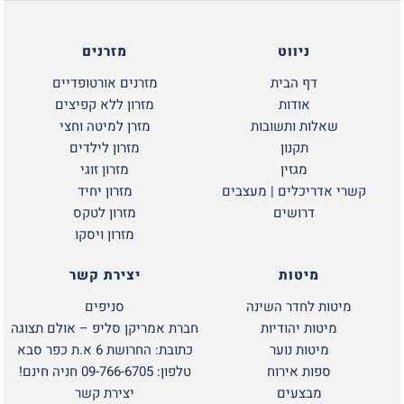
ניווט
מזרנים
דף הבית
מזרנים אורטופדיים
אודות
מזרון ללא קפיצים
שאלות ותשובות
מזרן למיטה וחצי
תקנון
מזרון לילדים
מגזין
מזרון זוגי
קשרי אדריכלים | מעצבים
מזרון יחיד
דרושים
מזרון לטקס
מזרון ויסקו
מיטות
יצירת קשר
מיטות לחדר השינה
סניפים
מיטות יהודיות
חברת אמריקן סליפ – אולם תצוגה
מיטות נוער
כתובת: החרושת 6 א.ת כפר סבא
ספות אירוח
טלפון: 09-766-6705 חניה חינם!
מבצעים
יצירת קשר