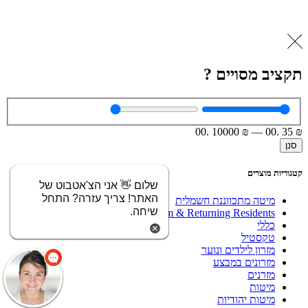
תקציב מסויים ?
.00
10000
₪
—
.00
35
₪
סנן
קטגוריות מוצרים
שלום 👋 אני הצ'אטבוט של
האתר! צריך עזרה? התחל
מיטה מתכווננת חשמלית
שיחה.
Olim & Returning Residents
כללי
טקסטיל
מזרון לילדים ונוער
מזרונים במבצע
מזרנים
מיטות
מיטות יהודיות