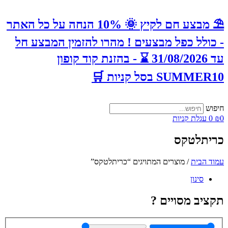
⛱️ מבצע חם לקיץ 🌞 10% הנחה על כל האתר
- כולל כפל מבצעים ! מהרו להזמין המבצע חל
עד 31/08/2026 ⌛️ - בהזנת קוד קופון
SUMMER10 בסל קניות 🛒
חיפוש
0
₪
0
עגלת קניות
כריתלטקס
עמוד הבית
/ מוצרים המתויגים “כריתלטקס”
סינון
תקציב מסויים ?