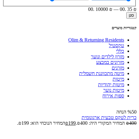
.00
10000
₪
—
.00
35
₪
סנן
קטגוריות מוצרים
Olim & Returning Residents
טקסטיל
כללי
מזרון לילדים ונוער
מזרונים במבצע
מזרנים
מיטה מתכווננת חשמלית
מיטות
מיטות יהודיות
מיטות נוער
ספות אירוח
%50 הנחה
כרית לטקס טבעית ארגונומית
400
₪
המחיר המקורי היה: ₪400.
199
₪
המחיר הנוכחי הוא: ₪199.