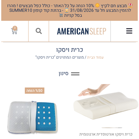
מבצע חם לקיץ
10% הנחה על כל האתר - כולל כפל מבצעים ! מהרו
להזמין המבצע חל עד 31/08/2026
- בהזנת קוד קופון SUMMER10
בסל קניות
0
כרית ויסקו
/ מוצרים המתויגים “כרית ויסקו”
עמוד הבית
סינון
%50 הנחה
כרית ויסקו אורטופדית ארגונומית