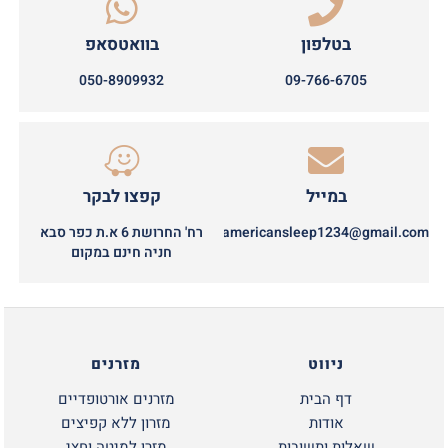
בטלפון
בוואטסאפ
050-8909932
09-766-6705
במייל
קפצו לבקר
americansleep1234@gmail.com
רח' החרושת 6 א.ת כפר סבא
חניה חינם במקום
ניווט
מזרנים
דף הבית
מזרנים אורטופדיים
אודות
מזרון ללא קפיצים
שאלות ותשובות
מזרן למיטה וחצי