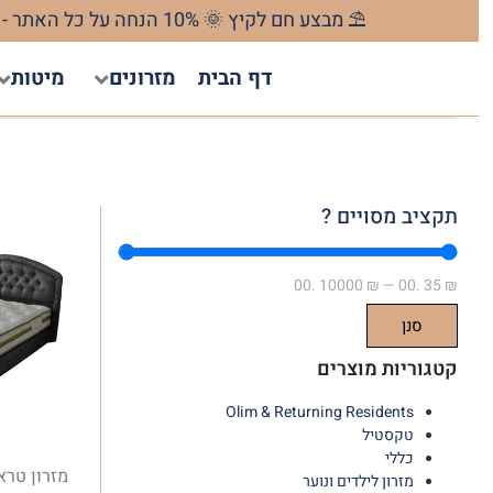
⛱️ מבצע חם לקיץ 🌞 10% הנחה על כל האתר - כולל כפל מבצעים ! מהרו להזמין המבצע חל עד 31/08/2026 ⌛️ - בהזנת קוד קופון SUMMER10 בסל קניות 🛒
דף הבית
מזרונים
מיטות
תקציב מסויים ?
.00
10000
₪
—
.00
35
₪
סנן
קטגוריות מוצרים
Olim & Returning Residents
טקסטיל
כללי
מזרון טרא
מזרון לילדים ונוער