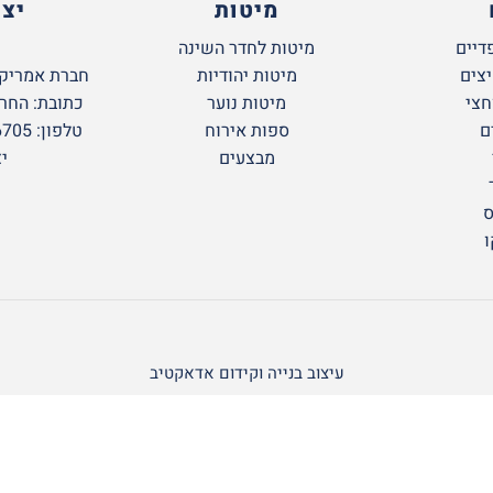
מיטות
יצ
דיים
מיטות לחדר השינה
יצים
מיטות יהודיות
חברת אמריקן
חצי
מיטות נוער
כתובת: החרושת 6 א.ת
ם
ספות אירוח
טלפון: 09-766-6705 חניה חינם!
מבצעים
י
ס
ו
עיצוב בנייה וקידום אדאקטיב