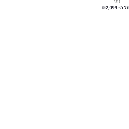
זוגי
ל מ-
2,099
₪