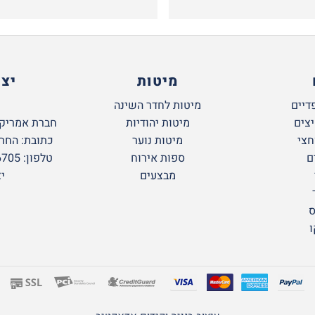
מיטות
יצ
דיים
מיטות לחדר השינה
יצים
מיטות יהודיות
חברת אמריקן
חצי
מיטות נוער
כתובת: החרושת 6 א.ת
ם
ספות אירוח
טלפון: 09-766-6705 חניה חינם!
מבצעים
י
ס
ו