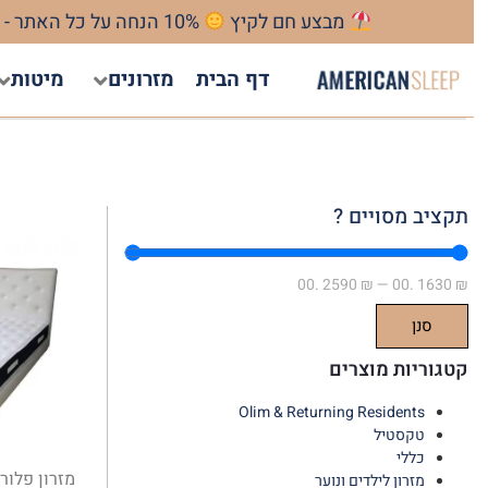
מבצע חם לקיץ
10% הנחה על כל האתר - כולל כפל מבצעים ! מהרו להזמין המבצע חל עד 31/08/2026
דף הבית
מזרונים
מיטות
תקציב מסויים ?
.00
2590
₪
—
.00
1630
₪
סנן
קטגוריות מוצרים
Olim & Returning Residents
טקסטיל
כללי
מזרון פלור
מזרון לילדים ונוער