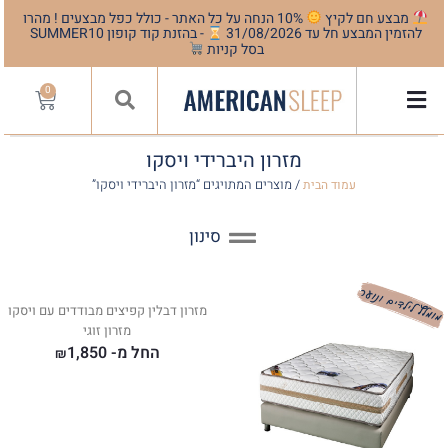
מבצע חם לקיץ
10% הנחה על כל האתר - כולל כפל מבצעים ! מהרו
להזמין המבצע חל עד 31/08/2026
- בהזנת קוד קופון SUMMER10
בסל קניות
0
מזרון היברידי ויסקו
/ מוצרים המתויגים “מזרון היברידי ויסקו”
עמוד הבית
סינון
מזרון דבלין קפיצים מבודדים עם ויסקו
מזרון זוגי
החל מ-
1,850
₪