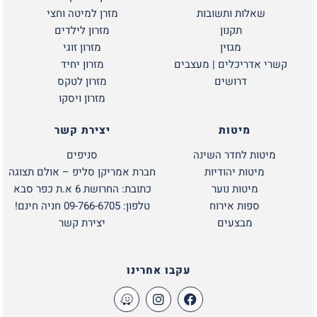
שאלות ותשובות
מזרן למיטה וחצי
תקנון
מזרון לילדים
מגזין
מזרון זוגי
קשרי אדריכלים | מעצבים
מזרון יחיד
דרושים
מזרון לטקס
מזרון ויסקו
מיטות
יצירת קשר
מיטות לחדר השינה
סניפים
מיטות יהודיות
חברת אמריקן סליפ – אולם תצוגה
מיטות נוער
כתובת: החרושת 6 א.ת כפר סבא
ספות אירוח
טלפון: 09-766-6705 חניה חינם!
מבצעים
יצירת קשר
עקבו אחרינו