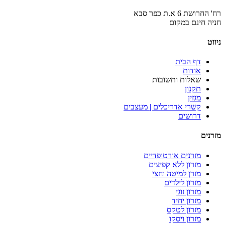
רח' החרושת 6 א.ת כפר סבא
חניה חינם במקום
ניווט
דף הבית
אודות
שאלות ותשובות
תקנון
מגזין
קשרי אדריכלים | מעצבים
דרושים
מזרנים
מזרנים אורטופדיים
מזרון ללא קפיצים
מזרן למיטה וחצי
מזרון לילדים
מזרון זוגי
מזרון יחיד
מזרון לטקס
מזרון ויסקו