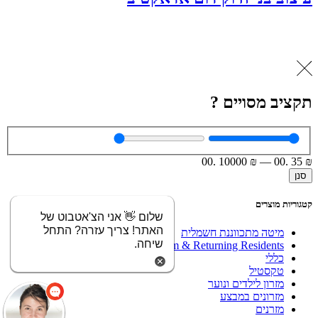
תקציב מסויים ?
.00
10000
₪
—
.00
35
₪
סנן
קטגוריות מוצרים
שלום 👋 אני הצ'אטבוט של
האתר! צריך עזרה? התחל
מיטה מתכווננת חשמלית
שיחה.
Olim & Returning Residents
כללי
טקסטיל
מזרון לילדים ונוער
מזרונים במבצע
מזרנים