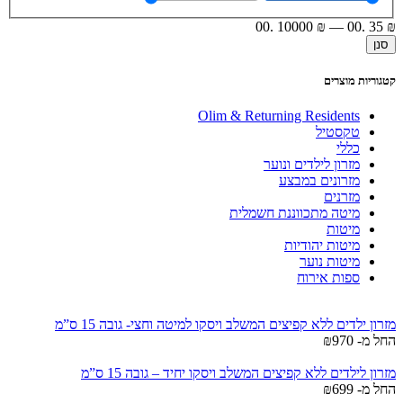
.00
10000
₪
—
.00
35
₪
סנן
קטגוריות מוצרים
Olim & Returning Residents
טקסטיל
כללי
מזרון לילדים ונוער
מזרונים במבצע
מזרנים
מיטה מתכווננת חשמלית
מיטות
מיטות יהודיות
מיטות נוער
ספות אירוח
מזרון ילדים ללא קפיצים המשלב ויסקו למיטה וחצי- גובה 15 ס”מ
החל מ-
970
₪
מזרון לילדים ללא קפיצים המשלב ויסקו יחיד – גובה 15 ס”מ
החל מ-
699
₪