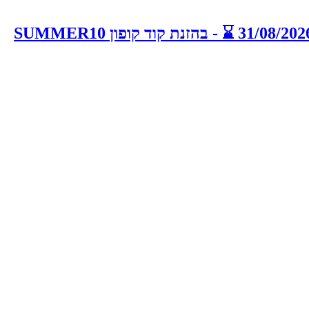
⛱️ מבצע חם לקיץ 🌞 10% הנחה על כל האתר - כולל כפל מבצעים ! מהרו להזמין המבצע חל עד 31/08/2026 ⌛️ - בהזנת קוד קופון SUMMER10