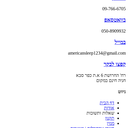
09-766-6705
בוואטסאפ
050-8909932
במייל
americansleep1234@gmail.com
קפצו לבקר
רח' החרושת 6 א.ת כפר סבא
חניה חינם במקום
ניווט
דף הבית
אודות
שאלות ותשובות
תקנון
מגזין