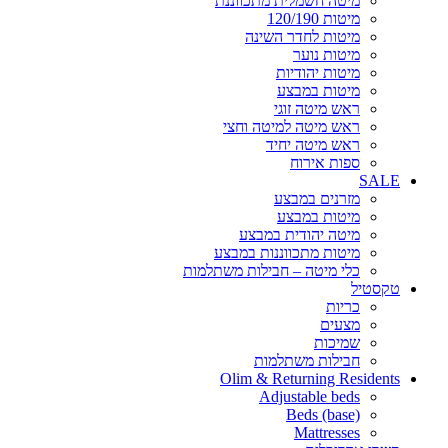
מיטה חשמלית מתכווננת
מיטות 120/190
מיטות לחדר השינה
מיטות נוער
מיטות יהודיות
מיטות במבצע
ראש מיטה זוגי
ראש מיטה למיטה וחצי
ראש מיטה יחיד
ספות אירוח
SALE
מזרנים במבצע
מיטות במבצע
מיטה יהודית במבצע
מיטות מתכווננות במבצע
כלי מיטה – חבילות משתלמות
טקסטיל
כריות
מצעים
שמיכות
חבילות משתלמות
Olim & Returning Residents
Adjustable beds
Beds (base)
Mattresses