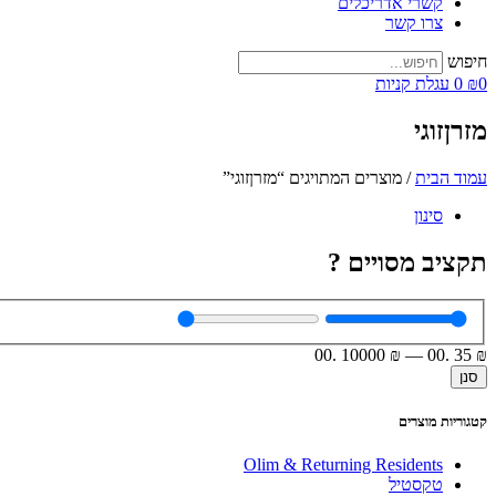
קשרי אדריכלים
צרו קשר
חיפוש
0
₪
0
עגלת קניות
מזרןזוגי
עמוד הבית
/ מוצרים המתויגים “מזרןזוגי”
סינון
תקציב מסויים ?
.00
10000
₪
—
.00
35
₪
סנן
קטגוריות מוצרים
Olim & Returning Residents
טקסטיל