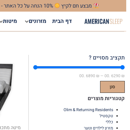
מבצע חם לקיץ
10% הנחה על כל האתר - כולל כפל מבצעים ! מהרו להזמין המבצע חל עד 31/08/2026
דף הבית
מזרונים
מיטות
תקציב מסויים ?
.00
6890
₪
—
.00
6290
₪
סנן
קטגוריות מוצרים
Olim & Returning Residents
טקסטיל
כללי
מיטה מתכו
מזרון לילדים ונוער