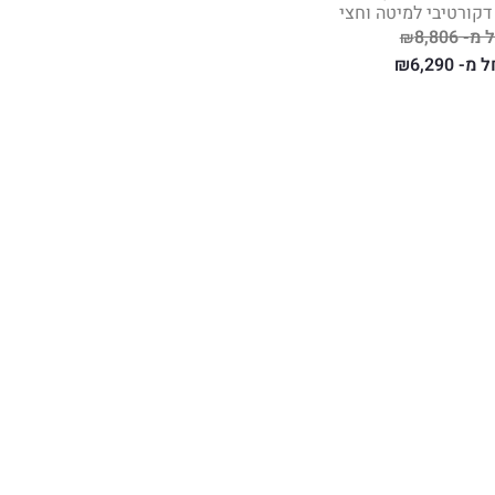
דקורטיבי למיטה וחצי
 מ-
8,806
₪
ל מ-
6,290
₪