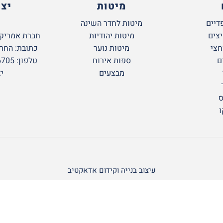
מיטות
יצ
דיים
מיטות לחדר השינה
יצים
מיטות יהודיות
חברת אמריקן
חצי
מיטות נוער
כתובת: החרושת 6 א.ת
ם
ספות אירוח
טלפון: 09-766-6705 חניה חינם!
מבצעים
י
ס
ו
עיצוב בנייה וקידום אדאקטיב