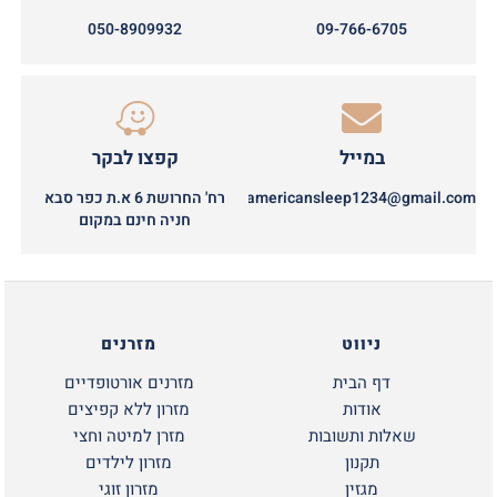
050-8909932
09-766-6705
במייל
קפצו לבקר
americansleep1234@gmail.com
רח' החרושת 6 א.ת כפר סבא
חניה חינם במקום
ניווט
מזרנים
דף הבית
מזרנים אורטופדיים
אודות
מזרון ללא קפיצים
שאלות ותשובות
מזרן למיטה וחצי
תקנון
מזרון לילדים
מגזין
מזרון זוגי