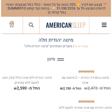
מבצע חם לקיץ
10% הנחה על כל האתר - כולל כפל מבצעים ! מהרו
להזמין המבצע חל עד 31/08/2026
- בהזנת קוד קופון SUMMER10
בסל קניות
0
מיטה יהודית זולה
/ מוצרים המתויגים “מיטה יהודית זולה”
עמוד הבית
סינון
%13 הנחה
מיטה בהפרדה יהודית – 2 מיטות עם
מיטה יהודית ללא ארגז כולל מזרן יוטה
ארגז
לטקס ללא קפיצים
החל מ-
2,472
החל מ-
2,590
₪
החל מ-
2,150
₪
₪
%13 הנחה
מיטה יהודית עם ארגז ומזרוני לטקס ללא