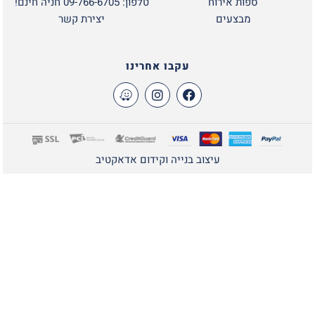
ספות אירוח
טלפון: 09-766-6705 חניה חינם!
מבצעים
יצירת קשר
עקבו אחרינו
עיצוב בנייה וקידום אדאקטיב
שלום
אני
הצ'אטבוט של האתר!
צריך עזרה? התחל