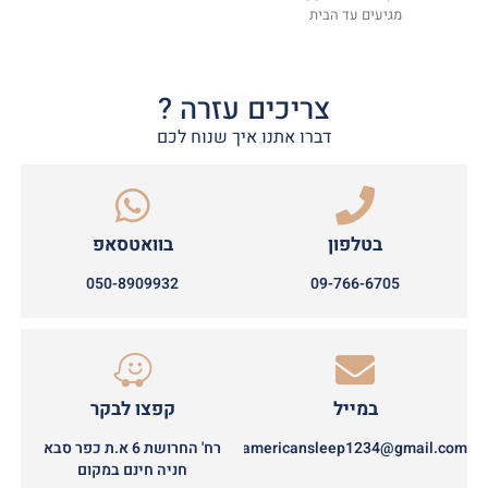
מגיעים עד הבית
צריכים עזרה ?
דברו אתנו איך שנוח לכם
בטלפון
בוואטסאפ
050-8909932
09-766-6705
במייל
קפצו לבקר
americansleep1234@gmail.com
רח' החרושת 6 א.ת כפר סבא
חניה חינם במקום