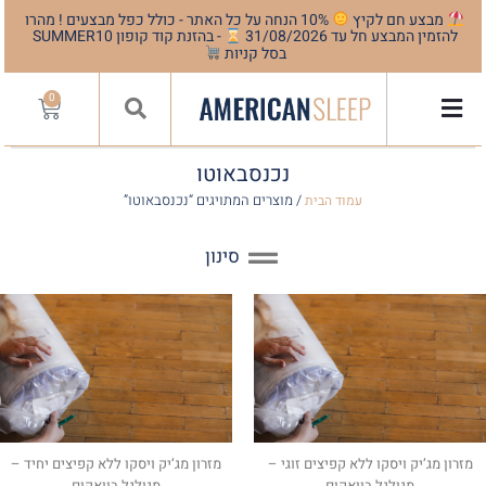
מבצע חם לקיץ
10% הנחה על כל האתר - כולל כפל מבצעים ! מהרו
להזמין המבצע חל עד 31/08/2026
- בהזנת קוד קופון SUMMER10
בסל קניות
0
נכנסבאוטו
/ מוצרים המתויגים “נכנסבאוטו”
עמוד הבית
סינון
מזרון מג’יק ויסקו ללא קפיצים זוגי –
מזרון מג’יק ויסקו ללא קפיצים יחיד –
מגולגל בוואקום
מגולגל בוואקום