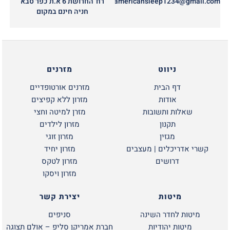
americansleep1234@gmail.com
רח' החרושת 6 א.ת כפר סבא
חניה חינם במקום
ניווט
מזרנים
דף הבית
מזרנים אורטופדיים
אודות
מזרון ללא קפיצים
שאלות ותשובות
מזרן למיטה וחצי
תקנון
מזרון לילדים
מגזין
מזרון זוגי
קשרי אדריכלים | מעצבים
מזרון יחיד
דרושים
מזרון לטקס
מזרון ויסקו
מיטות
יצירת קשר
מיטות לחדר השינה
סניפים
מיטות יהודיות
חברת אמריקן סליפ – אולם תצוגה