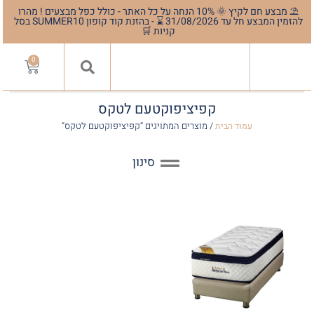
⛱️ מבצע חם לקיץ 🌞 10% הנחה על כל האתר - כולל כפל מבצעים ! מהרו
להזמין המבצע חל עד 31/08/2026 ⌛️ - בהזנת קוד קופון SUMMER10 בסל
קניות 🛒
0
קפיציפוקטעם לטקס
/ מוצרים המתויגים “קפיציפוקטעם לטקס”
עמוד הבית
סינון