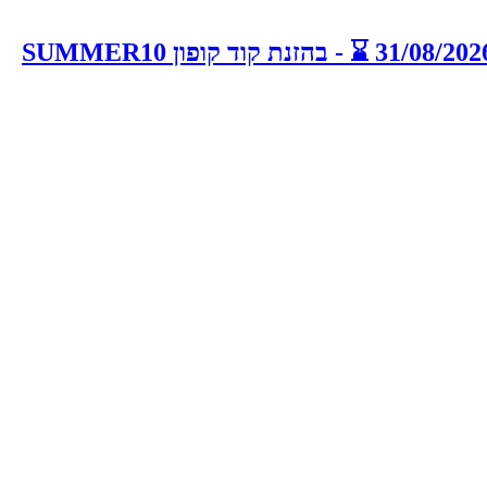
⛱️ מבצע חם לקיץ 🌞 10% הנחה על כל האתר - כולל כפל מבצעים ! מהרו להזמין המבצע חל עד 31/08/2026 ⌛️ - בהזנת קוד קופון SUMMER10