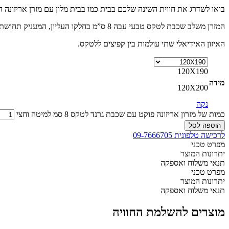
בואו לשדרג את חווית השינה שלכם בבית כמו בבית מלון עם מזרן אריזונה ה
המזרן משלב שכבת לטקס טבעי עבה 8 ס”מ בחלקו העליון, המעניק תחושת לטקס עמוקה ומפנקת.
האיזון האידיאלי שתי עולמות בין קפיצים ללטקס.
120X190
מידה
120X200
נקה
כמות של מזרון אריזונה פוקט עם שכבת גרנד לטקס 8 סמ למיטה וחצי
הוספה לסל
לרכישה טלפונית 09-7666705
מפרט טכני
יתרונות המוצר
תנאי משלוח ואספקה
מפרט טכני
יתרונות המוצר
תנאי משלוח ואספקה
מוצרים להשלמת החוויה