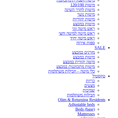
מיטה חשמלית מתכווננת
מיטות 120/190
מיטות לחדר השינה
מיטות נוער
מיטות יהודיות
מיטות במבצע
ראש מיטה זוגי
ראש מיטה למיטה וחצי
ראש מיטה יחיד
ספות אירוח
SALE
מזרנים במבצע
מיטות במבצע
מיטה יהודית במבצע
מיטות מתכווננות במבצע
כלי מיטה – חבילות משתלמות
טקסטיל
כריות
מצעים
שמיכות
חבילות משתלמות
Olim & Returning Residents
Adjustable beds
Beds (base)
Mattresses