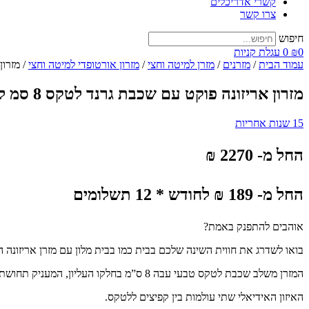
קשרי אדריכלים
צרו קשר
חיפוש
0
₪
0
עגלת קניות
עמוד הבית
/
מזרנים
/
מזרן למיטה וחצי
/
מזרון אורטופדי למיטה וחצי
/ מזרון א
מזרון אריזונה פוקט עם שכבת גרנד לטקס 8 סמ למיטה וחצי
15 שנות אחריות
החל מ- 2270 ₪
החל מ- 189 ₪ לחודש * 12 תשלומים
אוהבים להתפנק באמת?
בואו לשדרג את חווית השינה שלכם בבית כמו בבית מלון עם מזרן אריזונה ה
המזרן משלב שכבת לטקס טבעי עבה 8 ס”מ בחלקו העליון, המעניק תחושת לטקס עמוקה ומפנקת.
האיזון האידיאלי שתי עולמות בין קפיצים ללטקס.