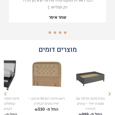
רבה לאורית המקסימה!! שירות יוצא מן הכלל
רק תצליחו :)
שחר איסר
4
3
2
1
מוצרים דומים
בסיס מיטה מרופד עם
ראש מיטה דגם 54 מרובע –
מיטה מתכווננ
מסגרת יחיד – גוונים
יחיד גוונים לבחירה
קומפלט כול
לבחירה
החל מ-
530
דקורטיבי 
₪
החל מ-
999
החל מ-
80
₪