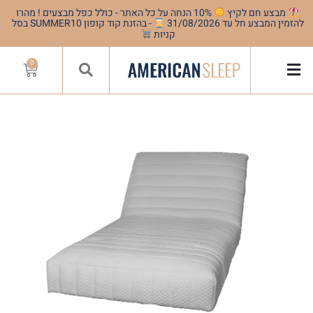
מבצע חם לקיץ
10% הנחה על כל האתר - כולל כפל מבצעים ! מהרו
להזמין המבצע חל עד 31/08/2026
- בהזנת קוד קופון SUMMER10 בסל
קניות
0