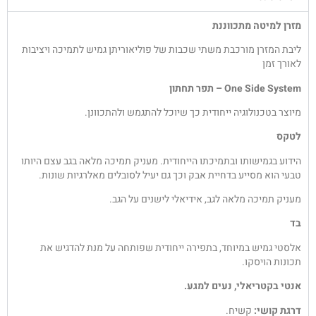
מזרן למיטה מתכווננת
ליבת המזרן מורכבת משתי שכבות של פוליאוריתן גמיש לתמיכה ויציבות
לאורך זמן
One Side System – תפר תחתון
מיוצר בטכנולוגיה ייחודית כך שיוכל להתגמש ולהתכוונן.
לטקס
הידוע בגמישותו ובתמיכתו הייחודית. מעניק תמיכה מלאה בגב עצם היותו
טבעי הוא מסייע בדחיית אבק וכך גם יעיל לסובלים מאלרגיות שונות.
מעניק תמיכה מלאה לגב, אידיאלי לישנים על הגב.
בד
אלסטי גמיש במיוחד, בתפירה ייחודית שפותחה על מנת להדגיש את
תכונות הויסקו.
אנטי בקטריאלי, נעים למגע.
דרגת קושי:
קשיח.