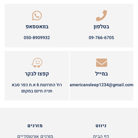
בטלפון
בוואטסאפ
050-8909932
09-766-6705
במייל
קפצו לבקר
americansleep1234@gmail.com
רח' החרושת 6 א.ת כפר סבא
חניה חינם במקום
ניווט
מזרנים
דף הבית
מזרנים אורטופדיים