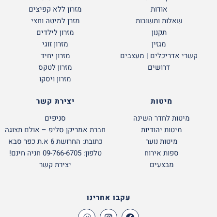
אודות
מזרון ללא קפיצים
שאלות ותשובות
מזרן למיטה וחצי
תקנון
מזרון לילדים
מגזין
מזרון זוגי
קשרי אדריכלים | מעצבים
מזרון יחיד
דרושים
מזרון לטקס
מזרון ויסקו
מיטות
יצירת קשר
מיטות לחדר השינה
סניפים
מיטות יהודיות
חברת אמריקן סליפ – אולם תצוגה
מיטות נוער
כתובת: החרושת 6 א.ת כפר סבא
ספות אירוח
טלפון: 09-766-6705 חניה חינם!
מבצעים
יצירת קשר
עקבו אחרינו