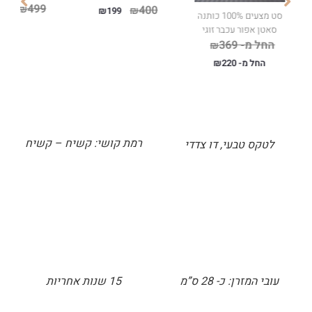
499
₪
400
99
₪
₪
199
סט מצעים 100% כותנה
סאטן אפור עכבר זוגי
החל מ-
369
₪
החל מ-
220
₪
רמת קושי: קשיח – קשיח
לטקס טבעי, דו צדדי
עובי המזרן: כ- 28 ס”מ
15 שנות אחריות